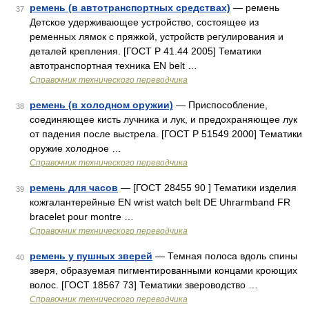
ремень (в автотранспортных средствах)
— ремень
37
Детское удерживающее устройство, состоящее из
ременных лямок с пряжкой, устройств регулирования и
деталей крепления. [ГОСТ Р 41.44 2005] Тематики
автотранспортная техника EN belt …
Справочник технического переводчика
ремень (в холодном оружии)
— Приспособление,
38
соединяющее кисть лучника и лук, и предохраняющее лук
от падения после выстрела. [ГОСТ Р 51549 2000] Тематики
оружие холодное …
Справочник технического переводчика
ремень для часов
— [ГОСТ 28455 90 ] Тематики изделия
39
кожгалантерейные EN wrist watch belt DE Uhrarmband FR
bracelet pour montre …
Справочник технического переводчика
ремень у пушных зверей
— Темная полоса вдоль спины
40
зверя, образуемая пигментированными концами кроющих
волос. [ГОСТ 18567 73] Тематики звероводство …
Справочник технического переводчика