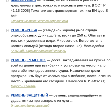
ремень типа S
— Ремень, не являющийся ремнем с
33
креплением в трех точках или поясным ремнем. [ГОСТ Р
41.16 2005] Тематики автотранспортная техника EN type S
belt …
Справочник технического переводчика
РЕМЕНЬ-РЫБА
— (сельдяной король) рыба отряда
34
опахообразных. Длина до 9 м, весит до 250 кг. Обитает в
теплых и умеренных водах Мирового ок. Встречается в
косяках сельдей (отсюда второе название). Несъедобна …
Большой Энциклопедический словарь
РЕМЕНЬ, РЕМЕШОК
— доска, закладываемая на брусья по
35
всей их длине при выгибании и установке на место, напр.,
при сгибе плеч деревянного судна. Назначение доски
предохранить брус от излома при выгибании, постановке на
место и креплении его гвоздями. Самойлов К. И.&#8230; …
Морской словарь
РЕМЕНЬ ЗАЩИТНЫЙ
— ремень, защищающийруку от
36
удара тетивы при выстреле из лука …
Энциклопедия вооружений